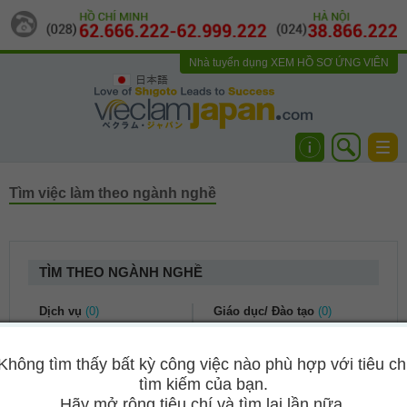
Nhà tuyển dụng
XEM HỒ SƠ ỨNG VIÊN
日本語
Togg
navi
Tìm việc làm theo ngành nghề
TÌM THEO NGÀNH NGHỀ
Dịch vụ
(0)
Giáo dục/ Đào tạo
(0)
Dịch vụ khách hàng
(0)
Kế toán/ Tài chính
(0)
Không tìm thấy bất kỳ công việc nào phù hợp với tiêu ch
Du lịch
(0)
Bảo hiểm
(0)
tìm kiếm của bạn.
Nhà hàng khách sạn
(0)
Kế toán/ Kiểm toán
(0)
Hãy mở rộng tiêu chí và tìm lại lần nữa.