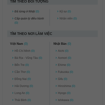
TÌM THEO ĐỐI TƯỢNG
Đã từng ở Nhật
(0)
Kỹ sư
(0)
Cấp quản lý điều hành
Nhân viên
(0)
(0)
TÌM THEO NƠI LÀM VIỆC
Việt Nam
(0)
Nhật Bản
(0)
Hồ Chí Minh
(0)
Aichi
(0)
Bà Rịa - Vũng Tàu
(0)
Aomori
(0)
Bến Tre
(0)
Ehime
(0)
Cần Thơ
(0)
Fukuoka
(0)
Đồng Nai
(0)
Gifu
(0)
Hải Dương
(0)
Hiroshima
(0)
Long An
(0)
Hyogo
(0)
Thái Bình
(0)
Ishikawa
(0)