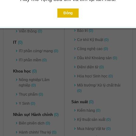
Pháp lý
(0)
Ngân hàng/ Chứng khoán/
Đầu tư
(0)
Tư vấn
(0)
Đóng
Kỹ thuật
(0)
Vận chuyển/ Kho bãi
(0)
Bảo trì
(0)
Viễn thông
(0)
Cơ khí/ Kỹ thuật
(0)
IT
(0)
Công nghệ cao
(0)
IT/ phần cứng/ mạng
(0)
Dầu khí/ Khoáng sản
(0)
IT/ phần mềm
(0)
Điện/ điện tử
(0)
Khoa học
(0)
Hóa học/ Sinh học
(0)
Nông nghiệp/ Lâm
nghiệp
(0)
Môi trường/ Xử lý chất thải
(0)
Thực phẩm
(0)
Sản xuất
(0)
Y Sinh
(0)
Kiểm hàng
(0)
Nhân sự/ Hành chính
(0)
Kỹ thuật sản xuất
(0)
Biên phiên dịch
(0)
Mua hàng/ Vật tư
(0)
Hành chính/ Thư ký
(0)