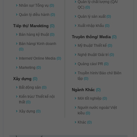
Quản lý chất lượng (QA/
Nhân sự/ Tổng vụ
(0)
QC)
(0)
Quản lý điều hành
(0)
Quản lý sản xuất
(0)
Tiếp thị/ Marekting
(0)
Xuất nhập khẩu
(0)
Bán hàng kỹ thuật
(0)
Truyền thông/ Media
(0)
Bán hàng/ Kinh doanh
Mỹ thuật/ Thiết kế
(0)
(0)
Nghệ thuật/ Giải trí
(0)
Internet/ Online Media
(0)
Quảng cáo/ PR
(0)
Marketing
(0)
Truyền hình/ Báo chí/ Biên
Xây dựng
(0)
tập
(0)
Bất động sản
(0)
Ngành Khác
(0)
Kiến trúc/ Thiết kế nội
Mới tốt nghiệp
(0)
thất
(0)
Người nước ngoài/ Việt
Xây dựng
(0)
kiều
(0)
Khác
(0)