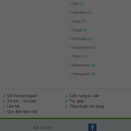
Oita
(0)
Okinawa
(0)
Saga
(0)
Shiga
(0)
Shizuoka
(0)
Tokushima
(0)
Tottori
(0)
Wakayama
(0)
Yamaguchi
(0)
Về VieclamJapan
Cẩm nang tư vấn
Tin tức - Sự kiện
Trợ giúp
Liên hệ
Thỏa thuận sử dụng
Quy định bảo mật
Kết nối với