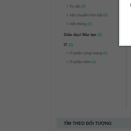
Tư vấn
(0)
Vận chuyển/ Kho bãi
(0)
Viễn thông
(0)
Giáo dục/ Đào tạo
(0)
IT
(0)
IT/ phần cứng/ mạng
(0)
IT/ phần mềm
(0)
TÌM THEO ĐỐI TƯỢNG