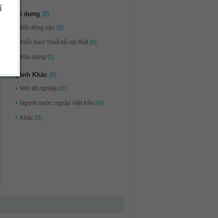
í
Xây dựng
(0)
Bất động sản
(0)
Kiến trúc/ Thiết kế nội thất
(0)
Xây dựng
(0)
Ngành Khác
(0)
Mới tốt nghiệp
(0)
Người nước ngoài/ Việt kiều
(0)
Khác
(0)