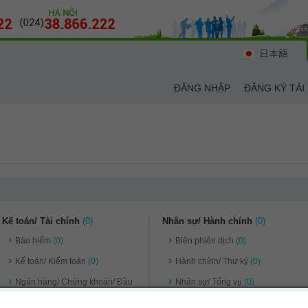
日本語
ĐĂNG NHẬP
ĐĂNG KÝ TÀI
Kế toán/ Tài chính
(0)
Nhân sự/ Hành chính
(0)
Bảo hiểm
(0)
Biên phiên dịch
(0)
Kế toán/ Kiểm toán
(0)
Hành chính/ Thư ký
(0)
Ngân hàng/ Chứng khoán/ Đầu
Nhân sự/ Tổng vụ
(0)
tư
(0)
Quản lý điều hành
(0)