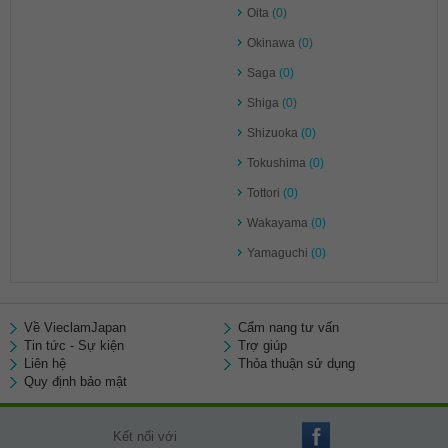
Oita
(0)
Okinawa
(0)
Saga
(0)
Shiga
(0)
Shizuoka
(0)
Tokushima
(0)
Tottori
(0)
Wakayama
(0)
Yamaguchi
(0)
Về VieclamJapan
Cẩm nang tư vấn
Tin tức - Sự kiện
Trợ giúp
Liên hệ
Thỏa thuận sử dụng
Quy định bảo mật
Kết nối với