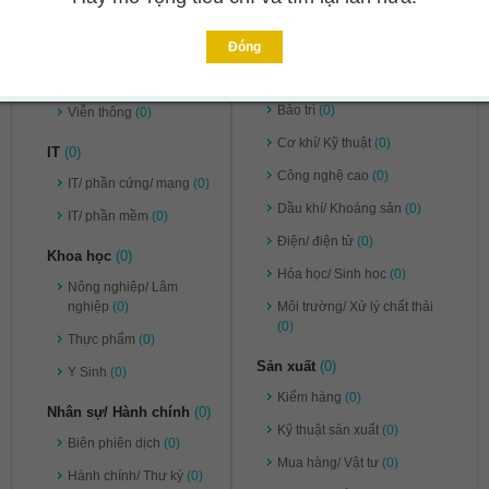
Pháp lý
(0)
Ngân hàng/ Chứng khoán/
Đầu tư
(0)
Tư vấn
(0)
Đóng
Kỹ thuật
(0)
Vận chuyển/ Kho bãi
(0)
Bảo trì
(0)
Viễn thông
(0)
Cơ khí/ Kỹ thuật
(0)
IT
(0)
Công nghệ cao
(0)
IT/ phần cứng/ mạng
(0)
Dầu khí/ Khoáng sản
(0)
IT/ phần mềm
(0)
Điện/ điện tử
(0)
Khoa học
(0)
Hóa học/ Sinh học
(0)
Nông nghiệp/ Lâm
nghiệp
(0)
Môi trường/ Xử lý chất thải
(0)
Thực phẩm
(0)
Sản xuất
(0)
Y Sinh
(0)
Kiểm hàng
(0)
Nhân sự/ Hành chính
(0)
Kỹ thuật sản xuất
(0)
Biên phiên dịch
(0)
Mua hàng/ Vật tư
(0)
Hành chính/ Thư ký
(0)