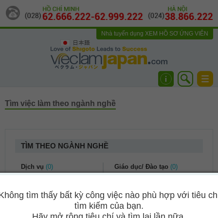
Nhà tuyển dụng
XEM HỒ SƠ ỨNG VIÊN
日本語
Togg
navi
Tìm việc làm theo ngành nghề
TÌM THEO NGÀNH NGHỀ
Dịch vụ
(0)
Giáo dục/ Đào tạo
(0)
Dịch vụ khách hàng
(0)
Kế toán/ Tài chính
(0)
Không tìm thấy bất kỳ công việc nào phù hợp với tiêu ch
Du lịch
(0)
Bảo hiểm
(0)
tìm kiếm của bạn.
Nhà hàng khách sạn
(0)
Kế toán/ Kiểm toán
(0)
Hãy mở rộng tiêu chí và tìm lại lần nữa.