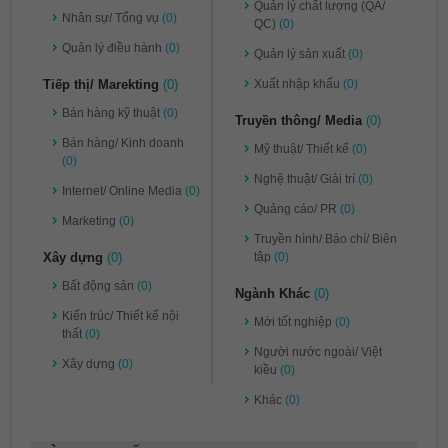
Quản lý chất lượng (QA/
Nhân sự/ Tổng vụ
(0)
QC)
(0)
Quản lý điều hành
(0)
Quản lý sản xuất
(0)
Tiếp thị/ Marekting
(0)
Xuất nhập khẩu
(0)
Bán hàng kỹ thuật
(0)
Truyền thông/ Media
(0)
Bán hàng/ Kinh doanh
Mỹ thuật/ Thiết kế
(0)
(0)
Nghệ thuật/ Giải trí
(0)
Internet/ Online Media
(0)
Quảng cáo/ PR
(0)
Marketing
(0)
Truyền hình/ Báo chí/ Biên
Xây dựng
(0)
tập
(0)
Bất động sản
(0)
Ngành Khác
(0)
Kiến trúc/ Thiết kế nội
Mới tốt nghiệp
(0)
thất
(0)
Người nước ngoài/ Việt
Xây dựng
(0)
kiều
(0)
Khác
(0)