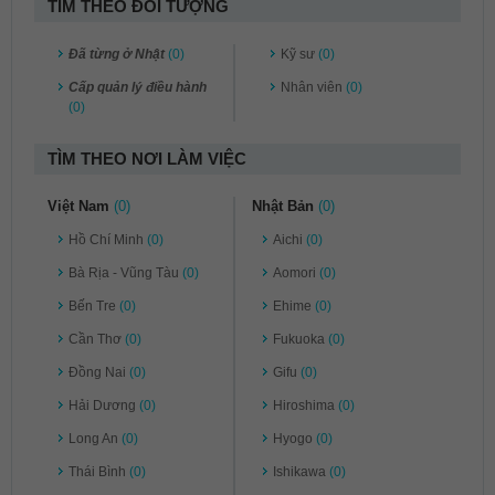
TÌM THEO ĐỐI TƯỢNG
Đã từng ở Nhật
(0)
Kỹ sư
(0)
Cấp quản lý điều hành
Nhân viên
(0)
(0)
TÌM THEO NƠI LÀM VIỆC
Việt Nam
(0)
Nhật Bản
(0)
Hồ Chí Minh
(0)
Aichi
(0)
Bà Rịa - Vũng Tàu
(0)
Aomori
(0)
Bến Tre
(0)
Ehime
(0)
Cần Thơ
(0)
Fukuoka
(0)
Đồng Nai
(0)
Gifu
(0)
Hải Dương
(0)
Hiroshima
(0)
Long An
(0)
Hyogo
(0)
Thái Bình
(0)
Ishikawa
(0)