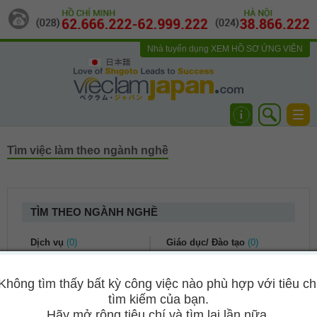
Nhà tuyển dụng
XEM HỒ SƠ ỨNG VIÊN
日本語
Togg
navi
Tìm việc làm theo ngành nghề
TÌM THEO NGÀNH NGHỀ
Dịch vụ
(0)
Giáo dục/ Đào tạo
(0)
Dịch vụ khách hàng
(0)
Kế toán/ Tài chính
(0)
Không tìm thấy bất kỳ công việc nào phù hợp với tiêu ch
Du lịch
(0)
Bảo hiểm
(0)
tìm kiếm của bạn.
Nhà hàng khách sạn
(0)
Kế toán/ Kiểm toán
(0)
Hãy mở rộng tiêu chí và tìm lại lần nữa.