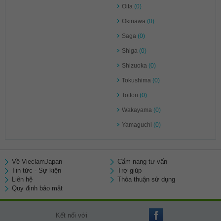
Oita
(0)
Okinawa
(0)
Saga
(0)
Shiga
(0)
Shizuoka
(0)
Tokushima
(0)
Tottori
(0)
Wakayama
(0)
Yamaguchi
(0)
Về VieclamJapan
Cẩm nang tư vấn
Tin tức - Sự kiện
Trợ giúp
Liên hệ
Thỏa thuận sử dụng
Quy định bảo mật
Kết nối với