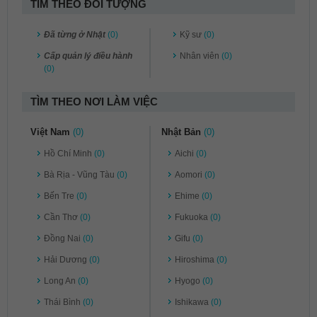
TÌM THEO ĐỐI TƯỢNG
Đã từng ở Nhật
(0)
Kỹ sư
(0)
Cấp quản lý điều hành
Nhân viên
(0)
(0)
TÌM THEO NƠI LÀM VIỆC
Việt Nam
(0)
Nhật Bản
(0)
Hồ Chí Minh
(0)
Aichi
(0)
Bà Rịa - Vũng Tàu
(0)
Aomori
(0)
Bến Tre
(0)
Ehime
(0)
Cần Thơ
(0)
Fukuoka
(0)
Đồng Nai
(0)
Gifu
(0)
Hải Dương
(0)
Hiroshima
(0)
Long An
(0)
Hyogo
(0)
Thái Bình
(0)
Ishikawa
(0)