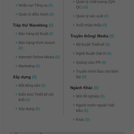
Quản lý chất lượng (QA/
Nhân sự/ Tổng vụ
(0)
QC)
(0)
Quản lý điều hành
(0)
Quản lý sản xuất
(0)
Tiếp thị/ Marekting
(0)
Xuất nhập khẩu
(0)
Bán hàng kỹ thuật
(0)
Truyền thông/ Media
(0)
Bán hàng/ Kinh doanh
Mỹ thuật/ Thiết kế
(0)
(0)
Nghệ thuật/ Giải trí
(0)
Internet/ Online Media
(0)
Quảng cáo/ PR
(0)
Marketing
(0)
Truyền hình/ Báo chí/ Biên
Xây dựng
(0)
tập
(0)
Bất động sản
(0)
Ngành Khác
(0)
Kiến trúc/ Thiết kế nội
Mới tốt nghiệp
(0)
thất
(0)
Người nước ngoài/ Việt
Xây dựng
(0)
kiều
(0)
Khác
(0)