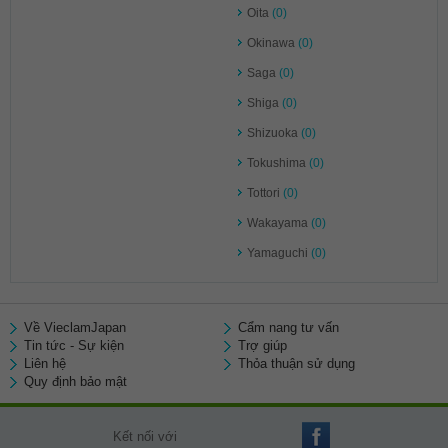
Oita
(0)
Okinawa
(0)
Saga
(0)
Shiga
(0)
Shizuoka
(0)
Tokushima
(0)
Tottori
(0)
Wakayama
(0)
Yamaguchi
(0)
Về VieclamJapan
Cẩm nang tư vấn
Tin tức - Sự kiện
Trợ giúp
Liên hệ
Thỏa thuận sử dụng
Quy định bảo mật
Kết nối với