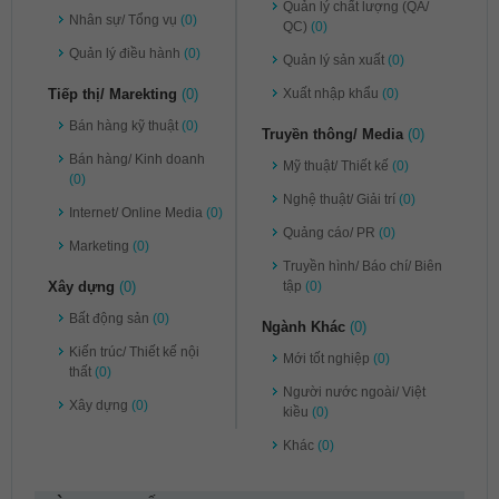
Quản lý chất lượng (QA/
Nhân sự/ Tổng vụ
(0)
QC)
(0)
Quản lý điều hành
(0)
Quản lý sản xuất
(0)
Tiếp thị/ Marekting
(0)
Xuất nhập khẩu
(0)
Bán hàng kỹ thuật
(0)
Truyền thông/ Media
(0)
Bán hàng/ Kinh doanh
Mỹ thuật/ Thiết kế
(0)
(0)
Nghệ thuật/ Giải trí
(0)
Internet/ Online Media
(0)
Quảng cáo/ PR
(0)
Marketing
(0)
Truyền hình/ Báo chí/ Biên
Xây dựng
(0)
tập
(0)
Bất động sản
(0)
Ngành Khác
(0)
Kiến trúc/ Thiết kế nội
Mới tốt nghiệp
(0)
thất
(0)
Người nước ngoài/ Việt
Xây dựng
(0)
kiều
(0)
Khác
(0)