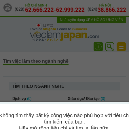
Nhà tuyển dụng
XEM HỒ SƠ ỨNG VIÊN
日本語
Togg
navi
Tìm việc làm theo ngành nghề
TÌM THEO NGÀNH NGHỀ
Dịch vụ
(0)
Giáo dục/ Đào tạo
(0)
Dịch vụ khách hàng
(0)
Kế toán/ Tài chính
(0)
Không tìm thấy bất kỳ công việc nào phù hợp với tiêu ch
Du lịch
(0)
Bảo hiểm
(0)
tìm kiếm của bạn.
Nhà hàng khách sạn
(0)
Kế toán/ Kiểm toán
(0)
Hãy mở rộng tiêu chí và tìm lại lần nữa.