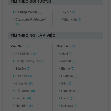
TÌM THEO ĐỐI TƯỢNG
Đã từng ở Nhật
(0)
Kỹ sư
(0)
Cấp quản lý điều hành
Nhân viên
(0)
(0)
TÌM THEO NƠI LÀM VIỆC
Việt Nam
(0)
Nhật Bản
(0)
Hồ Chí Minh
(0)
Aichi
(0)
Bà Rịa - Vũng Tàu
(0)
Aomori
(0)
Bến Tre
(0)
Ehime
(0)
Cần Thơ
(0)
Fukuoka
(0)
Đồng Nai
(0)
Gifu
(0)
Hải Dương
(0)
Hiroshima
(0)
Long An
(0)
Hyogo
(0)
Thái Bình
(0)
Ishikawa
(0)