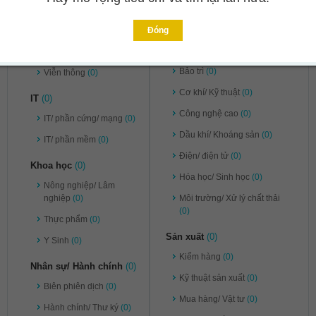
Pháp lý
(0)
Ngân hàng/ Chứng khoán/
Đầu tư
(0)
Tư vấn
(0)
Đóng
Kỹ thuật
(0)
Vận chuyển/ Kho bãi
(0)
Bảo trì
(0)
Viễn thông
(0)
Cơ khí/ Kỹ thuật
(0)
IT
(0)
Công nghệ cao
(0)
IT/ phần cứng/ mạng
(0)
Dầu khí/ Khoáng sản
(0)
IT/ phần mềm
(0)
Điện/ điện tử
(0)
Khoa học
(0)
Hóa học/ Sinh học
(0)
Nông nghiệp/ Lâm
nghiệp
(0)
Môi trường/ Xử lý chất thải
(0)
Thực phẩm
(0)
Sản xuất
(0)
Y Sinh
(0)
Kiểm hàng
(0)
Nhân sự/ Hành chính
(0)
Kỹ thuật sản xuất
(0)
Biên phiên dịch
(0)
Mua hàng/ Vật tư
(0)
Hành chính/ Thư ký
(0)