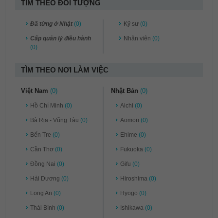
TÌM THEO ĐỐI TƯỢNG
Đã từng ở Nhật
(0)
Kỹ sư
(0)
Cấp quản lý điều hành
Nhân viên
(0)
(0)
TÌM THEO NƠI LÀM VIỆC
Việt Nam
(0)
Nhật Bản
(0)
Hồ Chí Minh
(0)
Aichi
(0)
Bà Rịa - Vũng Tàu
(0)
Aomori
(0)
Bến Tre
(0)
Ehime
(0)
Cần Thơ
(0)
Fukuoka
(0)
Đồng Nai
(0)
Gifu
(0)
Hải Dương
(0)
Hiroshima
(0)
Long An
(0)
Hyogo
(0)
Thái Bình
(0)
Ishikawa
(0)