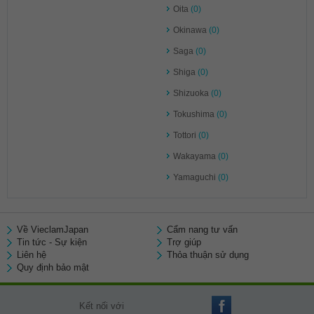
Oita
(0)
Okinawa
(0)
Saga
(0)
Shiga
(0)
Shizuoka
(0)
Tokushima
(0)
Tottori
(0)
Wakayama
(0)
Yamaguchi
(0)
Về VieclamJapan
Cẩm nang tư vấn
Tin tức - Sự kiện
Trợ giúp
Liên hệ
Thỏa thuận sử dụng
Quy định bảo mật
Kết nối với