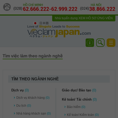
Nhà tuyển dụng
XEM HỒ SƠ ỨNG VIÊN
日本語
Togg
navi
Tìm việc làm theo ngành nghề
TÌM THEO NGÀNH NGHỀ
Dịch vụ
(0)
Giáo dục/ Đào tạo
(0)
Dịch vụ khách hàng
(0)
Kế toán/ Tài chính
(0)
Du lịch
(0)
Bảo hiểm
(0)
Nhà hàng khách sạn
(0)
Kế toán/ Kiểm toán
(0)