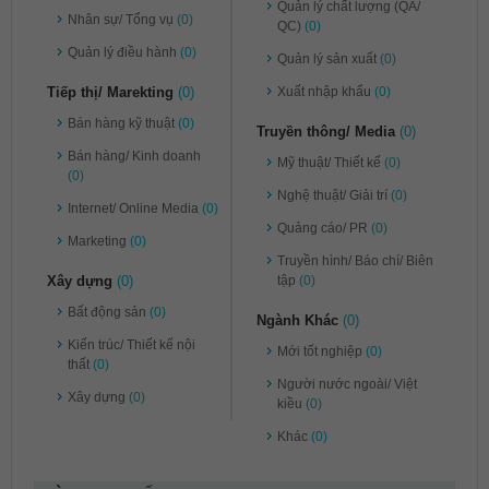
Quản lý chất lượng (QA/
Nhân sự/ Tổng vụ
(0)
QC)
(0)
Quản lý điều hành
(0)
Quản lý sản xuất
(0)
Tiếp thị/ Marekting
(0)
Xuất nhập khẩu
(0)
Bán hàng kỹ thuật
(0)
Truyền thông/ Media
(0)
Bán hàng/ Kinh doanh
Mỹ thuật/ Thiết kế
(0)
(0)
Nghệ thuật/ Giải trí
(0)
Internet/ Online Media
(0)
Quảng cáo/ PR
(0)
Marketing
(0)
Truyền hình/ Báo chí/ Biên
Xây dựng
(0)
tập
(0)
Bất động sản
(0)
Ngành Khác
(0)
Kiến trúc/ Thiết kế nội
Mới tốt nghiệp
(0)
thất
(0)
Người nước ngoài/ Việt
Xây dựng
(0)
kiều
(0)
Khác
(0)